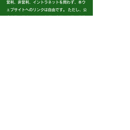
営利、非営利、イントラネットを問わず、本ウ
ェブサイトへのリンクは自由です。 ただし、公
序良俗に反するサイトなど、当団の信用、品位
を損なうサイトからのリンクはお断りします。
また事前事後にかかわらず、その他の理由によ
りリンクをお断りする場合もあります。
5. ご利用環境
当ウェブサイトは、OSはWindows/Mac/iOS、
ブラウザはGoogle Chrome、Safariを推奨して
おります。その他のブラウザでご覧になると、
機能の一部が正しく動作しない場合がありま
す。また、当ウェブサイトは、JavaScriptを使
用しているページがございます。ブラウザの
JavaScript設定を無効にされている場合、正し
く機能しない、もしくは正しく表示されないこ
とがあります。