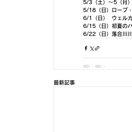
5/3（土）〜5（
5/18（
日
）ロープ
6/1（日）  ウェ
6/15
（日）
初夏の
6/22（日）落合
最新記事