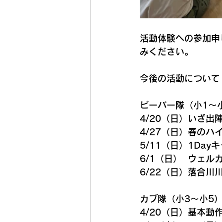
活動体験への参加申
みください。
今後の活動について
ビーバー隊（小1〜
4/20（日）
いざ出陣
4/27（日）
春のハ
5/11（日）
1Day
6/1（日）  ウェ
6/22（日）落合
カブ隊（小3〜小5
4/20（日）
基本動