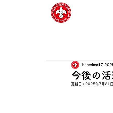
​ボーイスカ
練馬第17団
Home
17団に
bsnerima17
202
今後の活
更新日：
2025年7月21