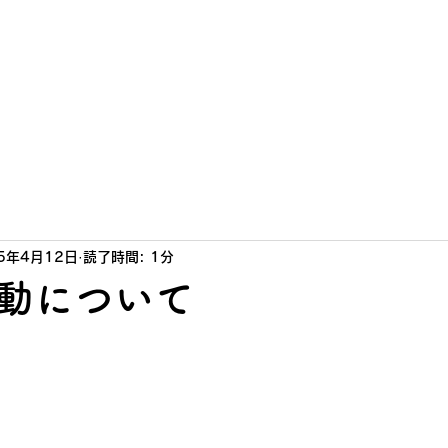
ウト東京連盟
ついて
News
各隊紹介
入団案内
5年4月12日
読了時間: 1分
動について
日