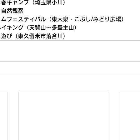
月）春キャンプ（埼玉県小川）
・自然観察
ルカムフェスティバル（東大泉・
こぶし/みどり広場
）
ハイキング（天覧山～多峯主山）
川川遊び（東久留米市落合川）