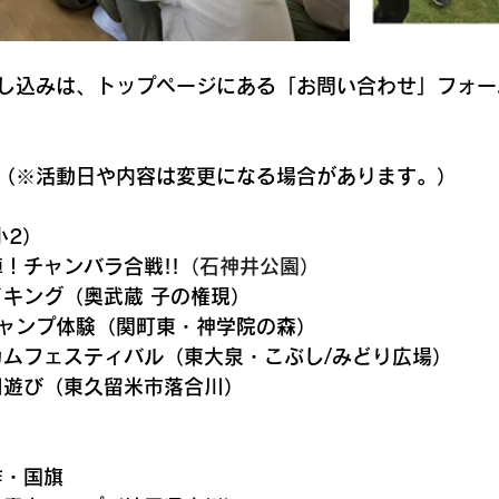
し込みは、トップページにある「お問い合わせ」フォー
（※活動日や内容は変更になる場合があります。）
小2）
！チャンバラ合戦!!
（石神井公園）
イキング
（
奥武蔵 子の権現
）
キャンプ体験
（関町東・
神学院の森
）
ルカムフェスティバル（東大泉・
こぶし/みどり広場
）
川川遊び（東久留米市落合川）
）
作・国旗